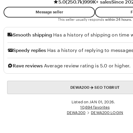
5.0
(250.7k)
999K+ sales
Since 20
m
Message seller
F
a
This seller usually responds
within 24 hours.
t
a
Smooth shipping
Has a history of shipping on time w
Speedy replies
Has a history of replying to messages
Rave reviews
Average review rating is 5.0 or higher.
DEWA200 ✈️ SEO TOBRUT
Listed on JAN 01, 2026.
10,694 favorites
DEWA200
DEWA200 LOGIN