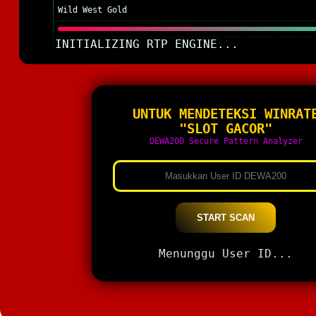
Wild West Gold
INITIALIZING RTP ENGINE...
UNTUK MENDETEKSI WINRAT
"SLOT GACOR"
DEWA200 Secure Pattern Analyzer
START SCAN
Menunggu User ID...