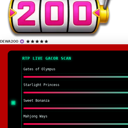
5
DEWA200
out
of
5
RTP LIVE GACOR SCAN
stars
Gates of Olympus
Starlight Princess
Sweet Bonanza
▣
Mahjong Ways